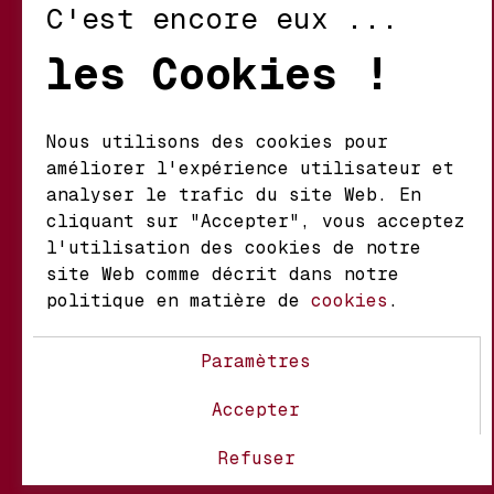
C'est encore eux ...
Retour et Échanges
les Cookies !
Conditions d’Utilisation
Politique de Confidentialité
Nous utilisons des cookies pour
améliorer l'expérience utilisateur et
Mathieu S.A. Vins fins
analyser le trafic du site Web. En
d'origine
cliquant sur "Accepter", vous acceptez
Chemin du Coteau 29 A
l'utilisation des cookies de notre
1123 Aclens Suisse
site Web comme décrit dans notre
politique en matière de
cookies
.
@MATHIEUVINS
Paramètres
Accepter
À propos
Contact
FAQ
Refuser