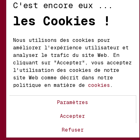
C'est encore eux ...
Retour et Échanges
les Cookies !
Conditions d’Utilisation
Politique de Confidentialité
Nous utilisons des cookies pour
améliorer l'expérience utilisateur et
Mathieu S.A. Vins fins
analyser le trafic du site Web. En
d'origine
cliquant sur "Accepter", vous acceptez
Chemin du Coteau 29 A
l'utilisation des cookies de notre
1123 Aclens Suisse
site Web comme décrit dans notre
politique en matière de
cookies
.
@MATHIEUVINS
Paramètres
Accepter
À propos
Contact
FAQ
Refuser