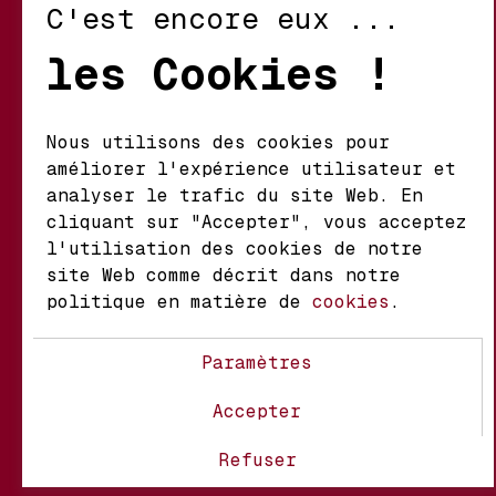
C'est encore eux ...
Retour et Échanges
les Cookies !
Conditions d’Utilisation
Politique de Confidentialité
Nous utilisons des cookies pour
améliorer l'expérience utilisateur et
Mathieu S.A. Vins fins
analyser le trafic du site Web. En
d'origine
cliquant sur "Accepter", vous acceptez
Chemin du Coteau 29 A
l'utilisation des cookies de notre
1123 Aclens Suisse
site Web comme décrit dans notre
politique en matière de
cookies
.
@MATHIEUVINS
Paramètres
Accepter
À propos
Contact
FAQ
Refuser