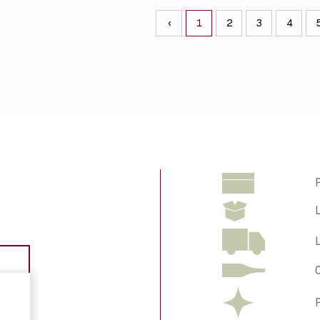
‹
1
2
3
4