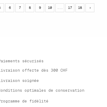
5
6
7
8
9
10
...
17
18
›
Paiements sécurisés
Livraison offerte dès 300 CHF
Livraison soignée
Conditions optimales de conservation
Programme de fidélité