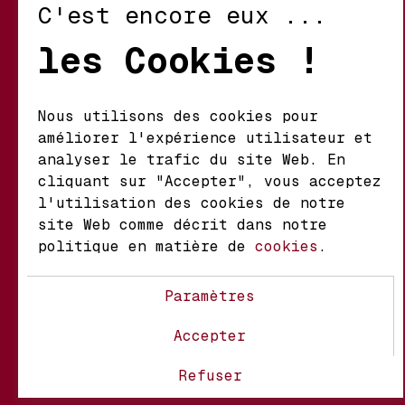
C'est encore eux ...
Retour et Échanges
les Cookies !
Conditions d’Utilisation
Politique de Confidentialité
Nous utilisons des cookies pour
améliorer l'expérience utilisateur et
Mathieu S.A. Vins fins
analyser le trafic du site Web. En
d'origine
cliquant sur "Accepter", vous acceptez
Chemin du Coteau 29 A
l'utilisation des cookies de notre
1123 Aclens Suisse
site Web comme décrit dans notre
politique en matière de
cookies
.
@MATHIEUVINS
Paramètres
Accepter
À propos
Contact
FAQ
Refuser