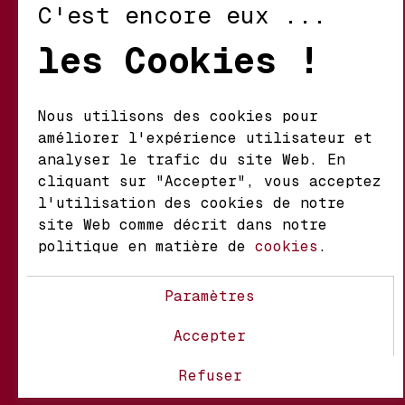
C'est encore eux ...
Retour et Échanges
les Cookies !
Conditions d’Utilisation
Politique de Confidentialité
Nous utilisons des cookies pour
améliorer l'expérience utilisateur et
Mathieu S.A. Vins fins
analyser le trafic du site Web. En
d'origine
cliquant sur "Accepter", vous acceptez
Chemin du Coteau 29 A
l'utilisation des cookies de notre
1123 Aclens Suisse
site Web comme décrit dans notre
politique en matière de
cookies
.
@MATHIEUVINS
Paramètres
Accepter
À propos
Contact
FAQ
Refuser