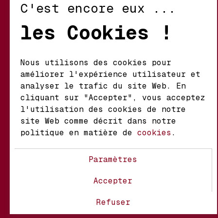
C'est encore eux ...
Retour et Échanges
les Cookies !
Conditions d’Utilisation
Politique de Confidentialité
Nous utilisons des cookies pour
améliorer l'expérience utilisateur et
Mathieu S.A. Vins fins
analyser le trafic du site Web. En
d'origine
cliquant sur "Accepter", vous acceptez
Chemin du Coteau 29 A
l'utilisation des cookies de notre
1123 Aclens Suisse
site Web comme décrit dans notre
politique en matière de
cookies
.
@MATHIEUVINS
Paramètres
Accepter
À propos
Contact
FAQ
Refuser