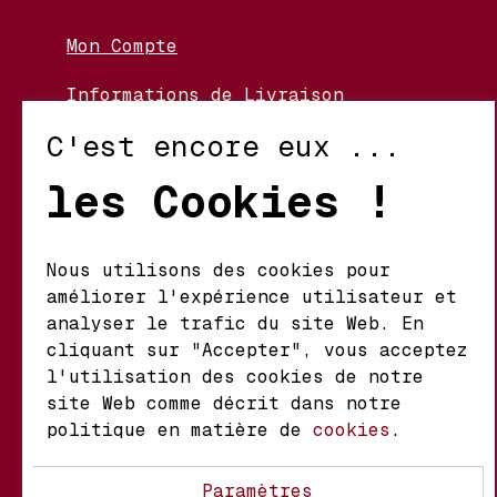
Mon Compte
Informations de Livraison
Nos Vignerons
C'est encore eux ...
Retour et Échanges
les Cookies !
Conditions d’Utilisation
Politique de Confidentialité
Nous utilisons des cookies pour
améliorer l'expérience utilisateur et
Mathieu S.A. Vins fins
analyser le trafic du site Web. En
d'origine
cliquant sur "Accepter", vous acceptez
Chemin du Coteau 29 A
l'utilisation des cookies de notre
1123 Aclens Suisse
site Web comme décrit dans notre
politique en matière de
cookies
.
@MATHIEUVINS
Paramètres