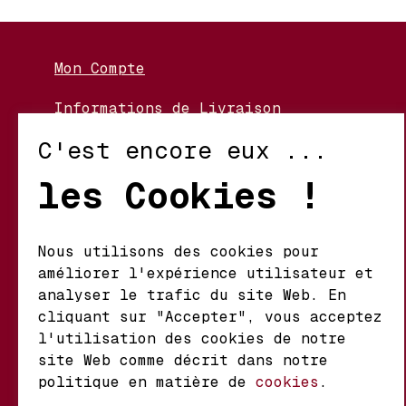
Mon Compte
Informations de Livraison
Nos Vignerons
C'est encore eux ...
Retour et Échanges
les Cookies !
Conditions d’Utilisation
Politique de Confidentialité
Nous utilisons des cookies pour
améliorer l'expérience utilisateur et
Mathieu S.A. Vins fins
analyser le trafic du site Web. En
d'origine
cliquant sur "Accepter", vous acceptez
Chemin du Coteau 29 A
l'utilisation des cookies de notre
1123 Aclens Suisse
site Web comme décrit dans notre
politique en matière de
cookies
.