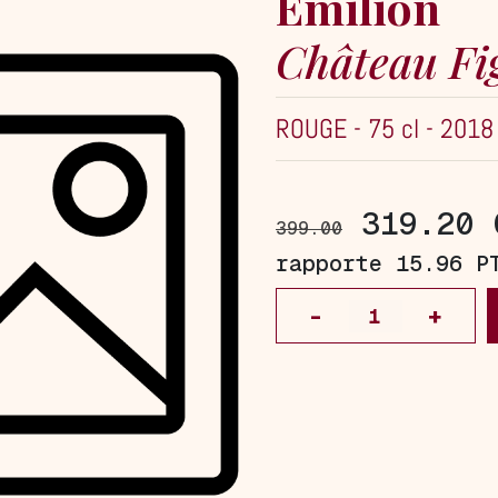
Emilion
Château Fi
ROUGE
-
75 cl
-
2018
319.20 
399.00
rapporte 15.96 P