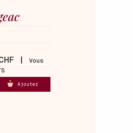
geac
CHF |
Vous
TS
Ajouter