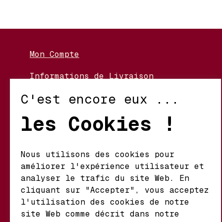
Mon Compte
Informations de Livraison
Nos Vignerons
C'est encore eux ...
Retour et Échanges
les Cookies !
Conditions d’Utilisation
Politique de Confidentialité
Nous utilisons des cookies pour
améliorer l'expérience utilisateur et
Mathieu S.A. Vins fins
analyser le trafic du site Web. En
d'origine
cliquant sur "Accepter", vous acceptez
Chemin du Coteau 29 A
l'utilisation des cookies de notre
1123 Aclens Suisse
site Web comme décrit dans notre