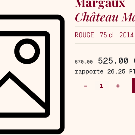
Margaux
Château M
ROUGE
-
75 cl
-
2014
525.00 
670.00
rapporte 26.25 P