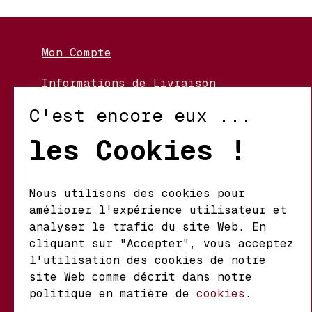
Mon Compte
Informations de Livraison
Nos Vignerons
C'est encore eux ...
Retour et Échanges
les Cookies !
Conditions d’Utilisation
Politique de Confidentialité
Nous utilisons des cookies pour
améliorer l'expérience utilisateur et
Mathieu S.A. Vins fins
analyser le trafic du site Web. En
d'origine
cliquant sur "Accepter", vous acceptez
Chemin du Coteau 29 A
l'utilisation des cookies de notre
1123 Aclens Suisse
site Web comme décrit dans notre
politique en matière de
cookies
.