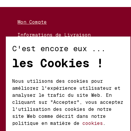
Mon Compte
Informations de Livraison
Nos Vignerons
C'est encore eux ...
Retour et Échanges
les Cookies !
Conditions d’Utilisation
Politique de Confidentialité
Nous utilisons des cookies pour
améliorer l'expérience utilisateur et
Mathieu S.A. Vins fins
analyser le trafic du site Web. En
d'origine
cliquant sur "Accepter", vous acceptez
Chemin du Coteau 29 A
l'utilisation des cookies de notre
1123 Aclens Suisse
site Web comme décrit dans notre
politique en matière de
cookies
.