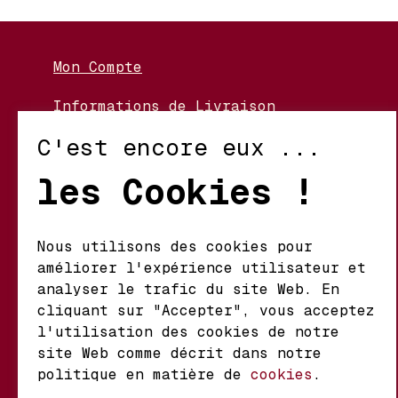
Mon Compte
Informations de Livraison
Nos Vignerons
C'est encore eux ...
Retour et Échanges
les Cookies !
Conditions d’Utilisation
Politique de Confidentialité
Nous utilisons des cookies pour
améliorer l'expérience utilisateur et
Mathieu S.A. Vins fins
analyser le trafic du site Web. En
d'origine
cliquant sur "Accepter", vous acceptez
Chemin du Coteau 29 A
l'utilisation des cookies de notre
1123 Aclens Suisse
site Web comme décrit dans notre
politique en matière de
cookies
.