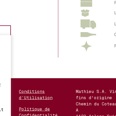
r
Conditions
Mathieu S.A. Vi
d’Utilisation
fins d'origine
nges
Chemin du Cotea
Politique de
it
A
Confidentialité