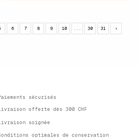
5
6
7
8
9
10
...
30
31
›
Paiements sécurisés
Livraison offerte dès 300 CHF
Livraison soignée
Conditions optimales de conservation