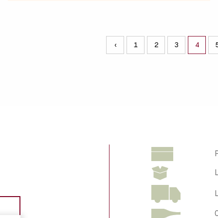
‹
1
2
3
4