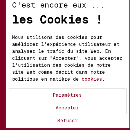
C'est encore eux ...
Retour et Échanges
les Cookies !
Conditions d’Utilisation
Politique de Confidentialité
Nous utilisons des cookies pour
améliorer l'expérience utilisateur et
Mathieu S.A. Vins fins
analyser le trafic du site Web. En
d'origine
cliquant sur "Accepter", vous acceptez
Chemin du Coteau 29 A
l'utilisation des cookies de notre
1123 Aclens Suisse
site Web comme décrit dans notre
politique en matière de
cookies
.
@MATHIEUVINS
Paramètres
Accepter
À propos
Contact
FAQ
Refuser