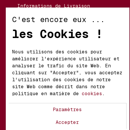
Informations de Livraison
Nos Vignerons
C'est encore eux ...
Retour et Échanges
les Cookies !
Conditions d’Utilisation
Politique de Confidentialité
Nous utilisons des cookies pour
améliorer l'expérience utilisateur et
Mathieu S.A. Vins fins
analyser le trafic du site Web. En
d'origine
cliquant sur "Accepter", vous acceptez
Chemin du Coteau 29 A
l'utilisation des cookies de notre
1123 Aclens Suisse
site Web comme décrit dans notre
politique en matière de
cookies
.
@MATHIEUVINS
Paramètres
Accepter
À propos
Contact
FAQ