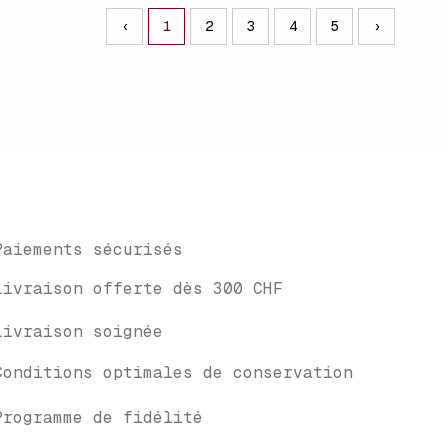
‹
1
2
3
4
5
›
Paiements sécurisés
Livraison offerte dès 300 CHF
Livraison soignée
Conditions optimales de conservation
Programme de fidélité