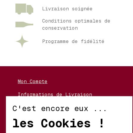
Livraison soignée
Conditions optimales de
conservation
Programme de fidélité
Mon Compte
Informations de Livraison
Nos Vignerons
C'est encore eux ...
Retour et Échanges
les Cookies !
Conditions d’Utilisation