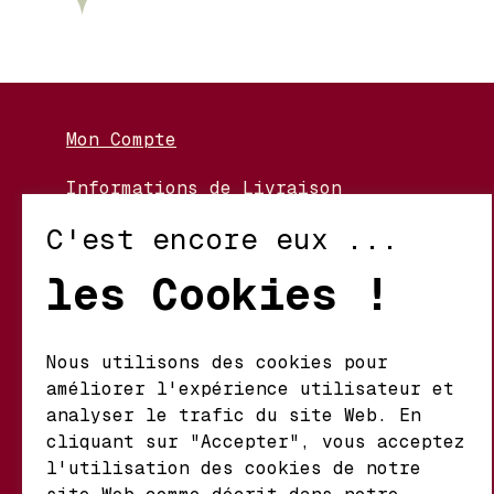
Mon Compte
Informations de Livraison
Nos Vignerons
C'est encore eux ...
Retour et Échanges
les Cookies !
Conditions d’Utilisation
Politique de Confidentialité
Nous utilisons des cookies pour
améliorer l'expérience utilisateur et
Mathieu S.A. Vins fins
analyser le trafic du site Web. En
d'origine
cliquant sur "Accepter", vous acceptez
Chemin du Coteau 29 A
l'utilisation des cookies de notre
1123 Aclens Suisse