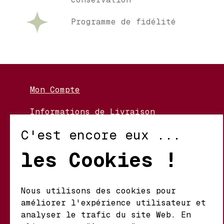
Programme de fidélité
Mon Compte
Informations de Livraison
Nos Vignerons
C'est encore eux ...
Retour et Échanges
les Cookies !
Conditions d’Utilisation
Politique de Confidentialité
Nous utilisons des cookies pour
améliorer l'expérience utilisateur et
Mathieu S.A. Vins fins
analyser le trafic du site Web. En
d'origine