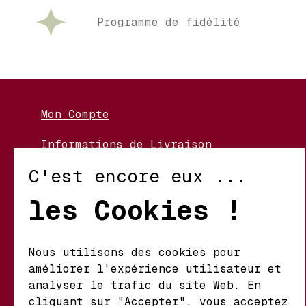
Programme de fidélité
Mon Compte
Informations de Livraison
Nos Vignerons
C'est encore eux ...
Retour et Échanges
les Cookies !
Conditions d’Utilisation
Politique de Confidentialité
Nous utilisons des cookies pour
améliorer l'expérience utilisateur et
Mathieu S.A. Vins fins
analyser le trafic du site Web. En
d'origine
cliquant sur "Accepter", vous acceptez