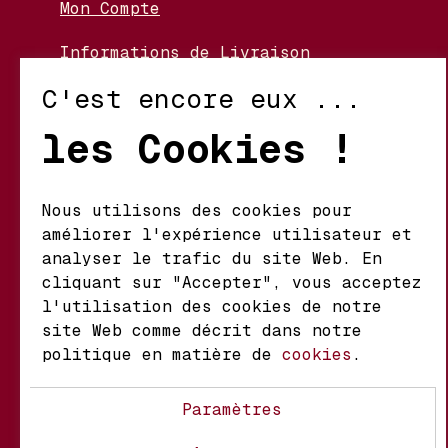
Mon Compte
Informations de Livraison
Nos Vignerons
C'est encore eux ...
Retour et Échanges
les Cookies !
Conditions d’Utilisation
Politique de Confidentialité
Nous utilisons des cookies pour
améliorer l'expérience utilisateur et
Mathieu S.A. Vins fins
analyser le trafic du site Web. En
d'origine
cliquant sur "Accepter", vous acceptez
Chemin du Coteau 29 A
l'utilisation des cookies de notre
1123 Aclens Suisse
site Web comme décrit dans notre
politique en matière de
cookies
.
@MATHIEUVINS
Paramètres