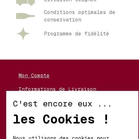
Conditions optimales de
conservation
Programme de fidélité
Mon Compte
Informations de Livraison
Nos Vignerons
C'est encore eux ...
Retour et Échanges
les Cookies !
Conditions d’Utilisation
Politique de Confidentialité
Nous utilisons des cookies pour