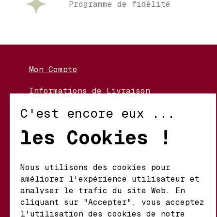
Programme de fidélité
Mon Compte
Informations de Livraison
Nos Vignerons
C'est encore eux ...
Retour et Échanges
les Cookies !
Conditions d’Utilisation
Politique de Confidentialité
Nous utilisons des cookies pour
améliorer l'expérience utilisateur et
Mathieu S.A. Vins fins
analyser le trafic du site Web. En
d'origine
cliquant sur "Accepter", vous acceptez
Chemin du Coteau 29 A
l'utilisation des cookies de notre