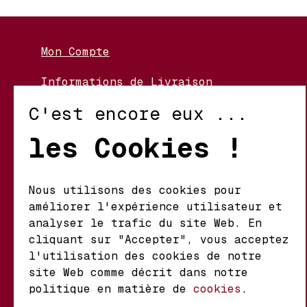
Mon Compte
Informations de Livraison
Nos Vignerons
C'est encore eux ...
Retour et Échanges
les Cookies !
Conditions d’Utilisation
Politique de Confidentialité
Nous utilisons des cookies pour
améliorer l'expérience utilisateur et
Mathieu S.A. Vins fins
analyser le trafic du site Web. En
d'origine
cliquant sur "Accepter", vous acceptez
Chemin du Coteau 29 A
l'utilisation des cookies de notre
1123 Aclens Suisse
site Web comme décrit dans notre
politique en matière de
cookies
.