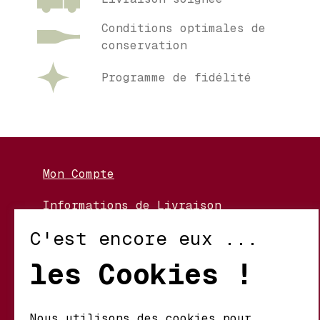
Conditions optimales de
conservation
Programme de fidélité
Mon Compte
Informations de Livraison
Nos Vignerons
C'est encore eux ...
Retour et Échanges
les Cookies !
Conditions d’Utilisation
Politique de Confidentialité
Nous utilisons des cookies pour