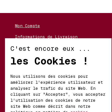
Mon Compte
Informations de Livraison
Nos Vignerons
C'est encore eux ...
Retour et Échanges
les Cookies !
Conditions d’Utilisation
Politique de Confidentialité
Nous utilisons des cookies pour
améliorer l'expérience utilisateur et
Mathieu S.A. Vins fins
analyser le trafic du site Web. En
d'origine
cliquant sur "Accepter", vous acceptez
Chemin du Coteau 29 A
l'utilisation des cookies de notre
1123 Aclens Suisse
site Web comme décrit dans notre