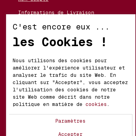
Informations de Livraison
Nos Vignerons
C'est encore eux ...
Retour et Échanges
les Cookies !
Conditions d’Utilisation
Politique de Confidentialité
Nous utilisons des cookies pour
améliorer l'expérience utilisateur et
Mathieu S.A. Vins fins
analyser le trafic du site Web. En
d'origine
cliquant sur "Accepter", vous acceptez
Chemin du Coteau 29 A
l'utilisation des cookies de notre
1123 Aclens Suisse
site Web comme décrit dans notre
politique en matière de
cookies
.
@MATHIEUVINS
Paramètres
Accepter