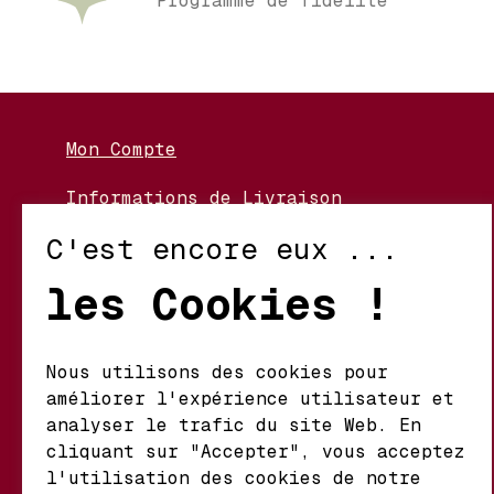
Programme de fidélité
Mon Compte
Informations de Livraison
Nos Vignerons
C'est encore eux ...
Retour et Échanges
les Cookies !
Conditions d’Utilisation
Politique de Confidentialité
Nous utilisons des cookies pour
améliorer l'expérience utilisateur et
Mathieu S.A. Vins fins
analyser le trafic du site Web. En
d'origine
cliquant sur "Accepter", vous acceptez
Chemin du Coteau 29 A
l'utilisation des cookies de notre