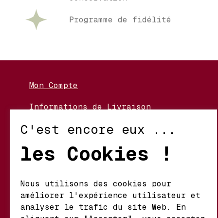
Programme de fidélité
Mon Compte
Informations de Livraison
Nos Vignerons
C'est encore eux ...
Retour et Échanges
les Cookies !
Conditions d’Utilisation
Politique de Confidentialité
Nous utilisons des cookies pour
améliorer l'expérience utilisateur et
Mathieu S.A. Vins fins
analyser le trafic du site Web. En
d'origine