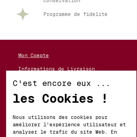
conservation
Programme de fidélité
Mon Compte
Informations de Livraison
Nos Vignerons
C'est encore eux ...
Retour et Échanges
les Cookies !
Conditions d’Utilisation
Politique de Confidentialité
Nous utilisons des cookies pour
améliorer l'expérience utilisateur et
Mathieu S.A. Vins fins
analyser le trafic du site Web. En