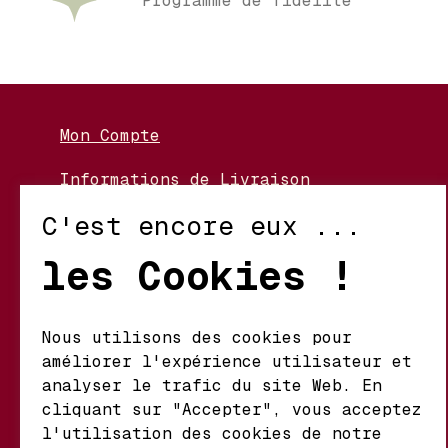
Programme de fidélité
Mon Compte
Informations de Livraison
Nos Vignerons
C'est encore eux ...
Retour et Échanges
les Cookies !
Conditions d’Utilisation
Politique de Confidentialité
Nous utilisons des cookies pour
améliorer l'expérience utilisateur et
Mathieu S.A. Vins fins
analyser le trafic du site Web. En
d'origine
cliquant sur "Accepter", vous acceptez
Chemin du Coteau 29 A
l'utilisation des cookies de notre