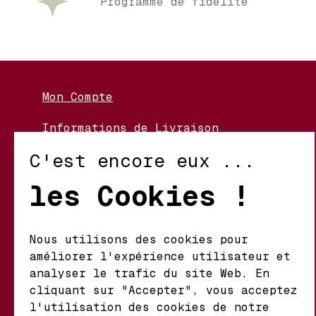
Programme de fidélité
Mon Compte
Informations de Livraison
Nos Vignerons
C'est encore eux ...
Retour et Échanges
les Cookies !
Conditions d’Utilisation
Politique de Confidentialité
Nous utilisons des cookies pour
améliorer l'expérience utilisateur et
Mathieu S.A. Vins fins
analyser le trafic du site Web. En
d'origine
cliquant sur "Accepter", vous acceptez
Chemin du Coteau 29 A
l'utilisation des cookies de notre