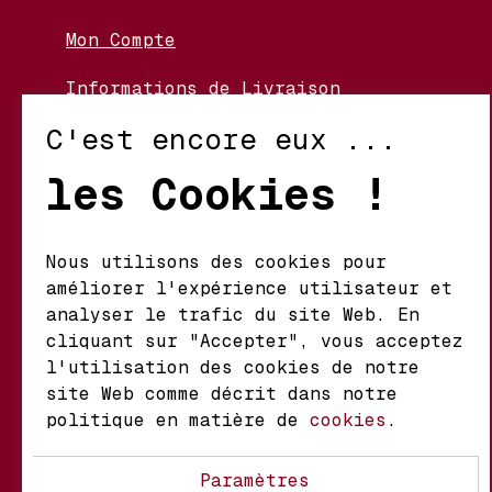
Mon Compte
Informations de Livraison
Nos Vignerons
C'est encore eux ...
Retour et Échanges
les Cookies !
Conditions d’Utilisation
Politique de Confidentialité
Nous utilisons des cookies pour
améliorer l'expérience utilisateur et
Mathieu S.A. Vins fins
analyser le trafic du site Web. En
d'origine
cliquant sur "Accepter", vous acceptez
Chemin du Coteau 29 A
l'utilisation des cookies de notre
1123 Aclens Suisse
site Web comme décrit dans notre
politique en matière de
cookies
.
@MATHIEUVINS
Paramètres