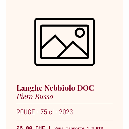
Langhe Nebbiolo DOC
Piero Busso
ROUGE
-
75 cl
-
2023
26.00 CHF |
Vous rapporte 1.3 PTS