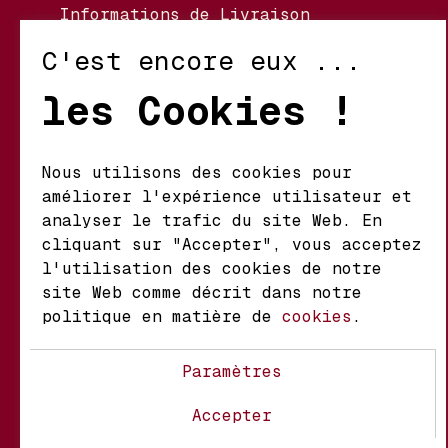
Informations de Livraison
Nos Vignerons
C'est encore eux ...
Retour et Échanges
les Cookies !
Conditions d’Utilisation
Politique de Confidentialité
Nous utilisons des cookies pour
améliorer l'expérience utilisateur et
Mathieu S.A. Vins fins
analyser le trafic du site Web. En
d'origine
cliquant sur "Accepter", vous acceptez
Chemin du Coteau 29 A
l'utilisation des cookies de notre
1123 Aclens Suisse
site Web comme décrit dans notre
politique en matière de
cookies
.
@MATHIEUVINS
Paramètres
Accepter
À propos
Contact
FAQ