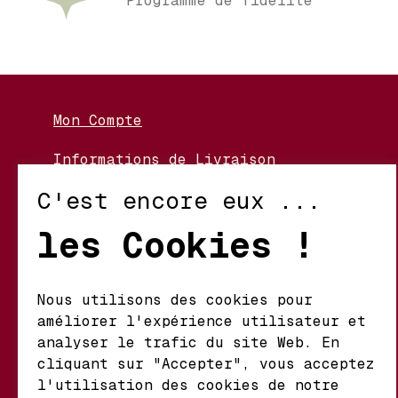
Programme de fidélité
Mon Compte
Informations de Livraison
Nos Vignerons
C'est encore eux ...
Retour et Échanges
les Cookies !
Conditions d’Utilisation
Politique de Confidentialité
Nous utilisons des cookies pour
améliorer l'expérience utilisateur et
Mathieu S.A. Vins fins
analyser le trafic du site Web. En
d'origine
cliquant sur "Accepter", vous acceptez
Chemin du Coteau 29 A
l'utilisation des cookies de notre