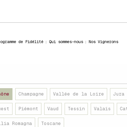
rogramme de Fidélité
Qui sommes-nous
Nos Vignerons
hône
Champagne
Vallée de la Loire
Jura
uest
Piémont
Vaud
Tessin
Valais
Ca
ilia Romagna
Toscane