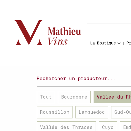
La Boutique
P
Tout
Bourgogne
Vallée du R
Roussillon
Languedoc
Sud-O
Vallée des Thraces
Cuyo
Em