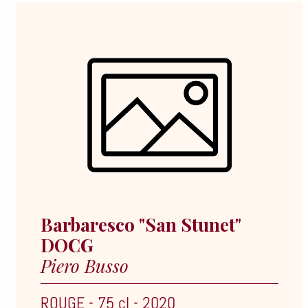
Barbaresco "San Stunet"
DOCG
Piero Busso
ROUGE
-
75 cl
-
2020