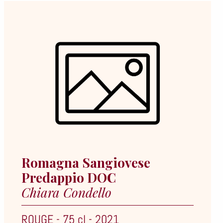
Romagna Sangiovese
Predappio DOC
Chiara Condello
ROUGE
-
75 cl
-
2021